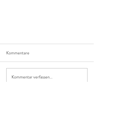
Kommentare
Kommentar verfassen...
Ist der Bauer mal nicht da, ist er
hier, oder da.