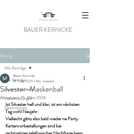
BAUER KERNICKE
Beitrag
Alle Beiträge
Bauer Kernicke
Alle Beiträge
17. Feb. 2021
1 Min. Lesezeit
Silvester-Maskenball
Bauernweisheiten
Aktualisiert:
15. März 2024
Veranstaltungen
Ist Silvester hell und klar, ist am nächsten 
Dekorationen
Tag wohl Neujahr.
Vielleicht gibts also bald wieder ne Party. 
Kartenvorbestellungen sind bei 
rechtzeitiger telefonischer Nachfrage beim 